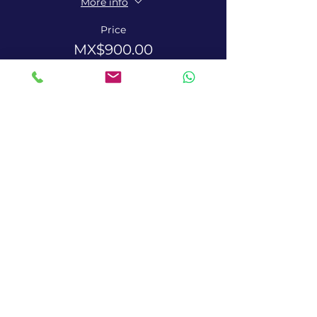
More info
Price
MX$900.00
+MX$22.50 ticket service fee
Terms and Conditions
Cookies policies
Privacy policies
Pandora Terms and Conditions