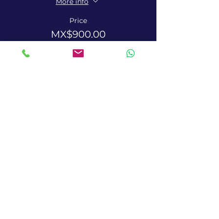
More info
Price
MX$900.00
+MX$22.50 ticket service fee
Terms and Conditions
Cookies policies
Privacy policies
Pandora Terms and Conditions